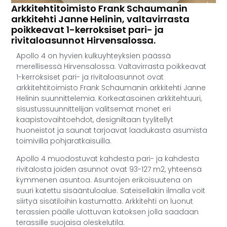
Arkkitehtitoimisto Frank Schaumanin
arkkitehti Janne Helinin, valtavirrasta
poikkeavat 1-kerroksiset pari- ja
rivitaloasunnot Hirvensalossa.
Apollo 4 on hyvien kulkuyhteyksien päässä
merellisessä Hirvensalossa. Valtavirrasta poikkeavat
1-kerroksiset pari- ja rivitaloasunnot ovat
arkkitehtitoimisto Frank Schaumanin arkkitehti Janne
Helinin suunnittelemia. Korkeatasoinen arkkitehtuuri,
sisustussuunnittelijan valitsemat monet eri
kaapistovaihtoehdot, designiltaan tyylitellyt
huoneistot ja saunat tarjoavat laadukasta asumista
toimivilla pohjaratkaisuilla.
Apollo 4 muodostuvat kahdesta pari- ja kahdesta
rivitalosta joiden asunnot ovat 93-127 m2, yhteensä
kymmenen asuntoa. Asuntojen erikoisuutena on
suuri katettu sisääntuloalue. Sateisellakin ilmalla voit
siirtyä sisätiloihin kastumatta. Arkkitehti on luonut
terassien päälle ulottuvan katoksen jolla saadaan
terassille suojaisa oleskelutila.